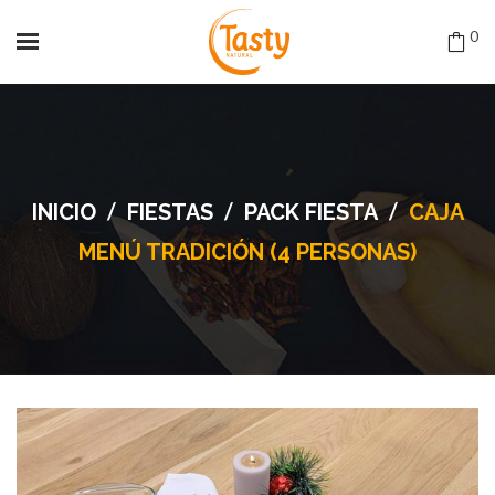
0
/
/
/
INICIO
FIESTAS
PACK FIESTA
CAJA
MENÚ TRADICIÓN (4 PERSONAS)